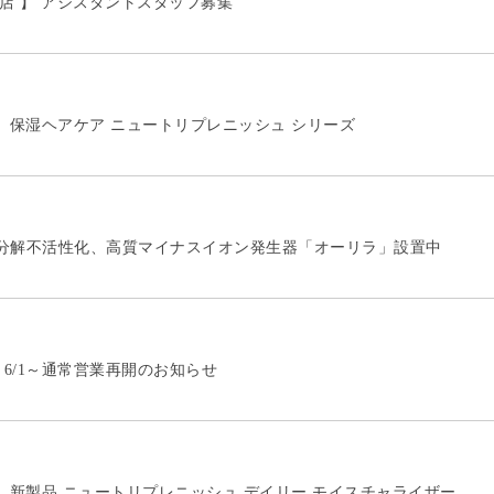
急店 】 アシスタントスタッフ募集
A 】保湿ヘアケア ニュートリプレニッシュ シリーズ
分解不活性化、高質マイナスイオン発生器「オーリラ」設置中
】6/1～通常営業再開のお知らせ
A 】新製品 ニュートリプレニッシュ デイリー モイスチャライザー