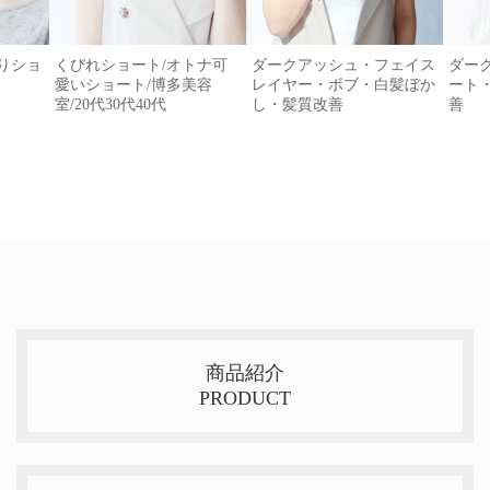
がりショ
くびれショート/オトナ可
ダークアッシュ・フェイス
ダー
愛いショート/博多美容
レイヤー・ボブ・白髪ぼか
ート
室/20代30代40代
し・髪質改善
善
商品紹介
PRODUCT