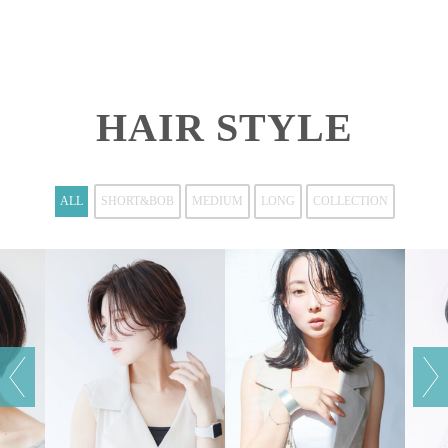
HAIR STYLE
ALL
SHORT&BOB
MEDIUM
LONG
COLLECTION