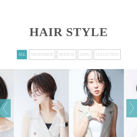
HAIR STYLE
ALL
SHORT&BOB
MEDIUM
LONG
COLLECTION