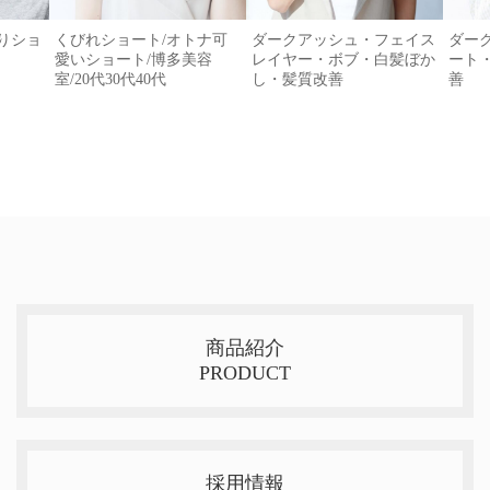
がりショ
くびれショート/オトナ可
ダークアッシュ・フェイス
ダー
愛いショート/博多美容
レイヤー・ボブ・白髪ぼか
ート
室/20代30代40代
し・髪質改善
善
商品紹介
PRODUCT
採用情報