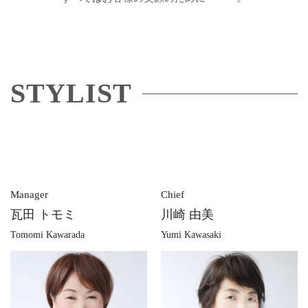
STYLIST
Manager
Chief
瓦田 トモミ
川崎 由美
Tomomi Kawarada
Yumi Kawasaki