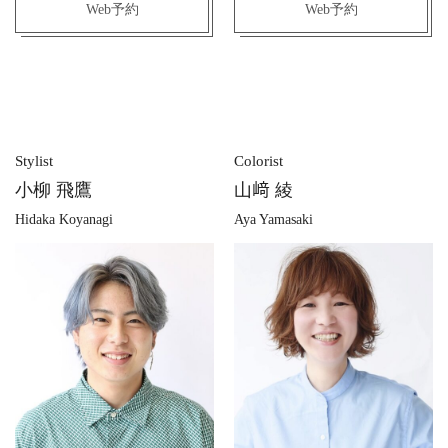
Web予約
Web予約
Stylist
Colorist
小柳 飛鷹
山﨑 綾
Hidaka Koyanagi
Aya Yamasaki