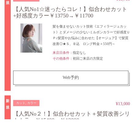
規
【人気No1☆迷ったらコレ！】似合わせカット
+好感度カラー￥13750→￥11700
髪を傷ませないカット技術《エフィラージュカッ
ト》とダメージの少ないミルボンカラーで好感度Ｕ
Ｐ♪髪質やお悩みに合わせた【オージュア】で髪質
改善◎★Ｓ、Ｂ込 ロング料金＋550円～
来店日条件：
指定なし
その他条件：
初回ご来店の方限定
Web予約
新
カット, カラー
¥13,000
規
【人気No２！】似合わせカット＋髪質改善シリ
カカラー￥15400→￥13000
髪のたんぱく質の立体構造を復元出来る唯一の美容
液を使って髪の内側から髪質改善♪至高のノンダメ