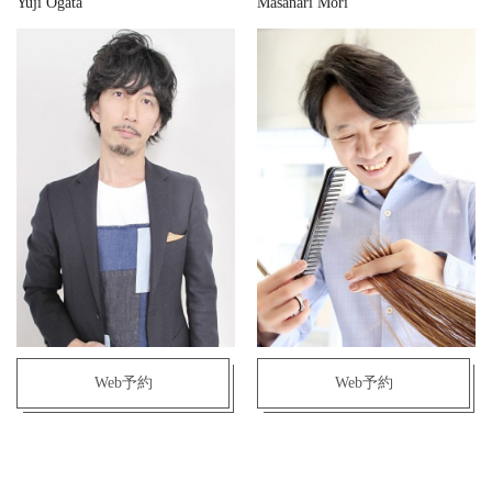
Yuji Ogata
Masanari Mori
Web予約
Web予約