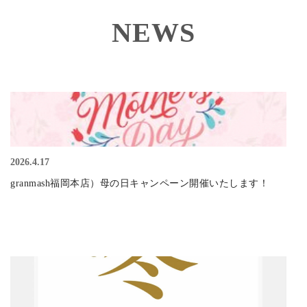
ージカラー髪を傷ませないカット技術でより触り心
NEWS
地いいヘアに！ロング＋550円～ 白髪染めOK
来店日条件：
指定なし
その他条件：
初回ご来店の方限定[グレイカラー/ボ
ブ]
Web予約
2026.4.17
新
カット
¥5,700
規
granmash福岡本店）母の日キャンペーン開催いたします！
【似合わせ×再現性◎】エフィラージュカット
￥6600→￥5700
《エフィラージュカット》とは一人一人の異なる髪
質や生え方にあわせた、髪を傷ませないフレンチス
タイルのドライカットです♪お客様の雰囲気に合わ
せた、春hairをご提案！
来店日条件：
指定なし
その他条件：
初回ご来店の方限定