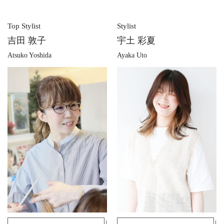
Top Stylist
Stylist
吉田 敦子
宇土 彩夏
Atsuko Yoshida
Ayaka Uto