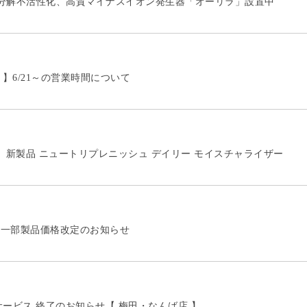
分解不活性化、高質マイナスイオン発生器「オーリラ」設置中
 】6/21～の営業時間について
A 】新製品 ニュートリプレニッシュ デイリー モイスチャライザー
A】一部製品価格改定のお知らせ
サービス 終了のお知らせ【 梅田・なんば店 】