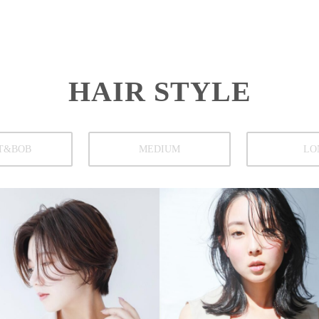
HAIR STYLE
T&BOB
MEDIUM
LO