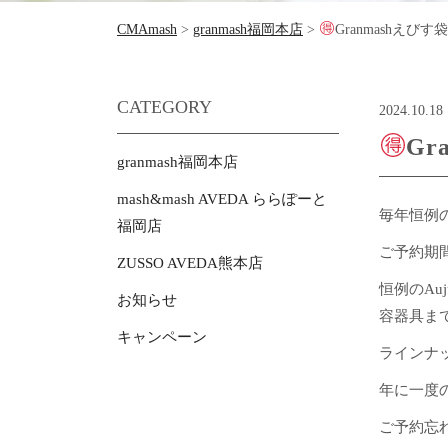
CMAmash
>
granmash福岡本店
>
Granmashえび
CATEGORY
2024.10.18
Gr
granmash福岡本店
mash&mash AVEDA ららぽーと
毎年恒例
福岡店
ご予約期間
ZUSSO AVEDA熊本店
恒例のA
お知らせ
容器具ま
キャンペーン
ラインナッ
年に一度
ご予約忘れ