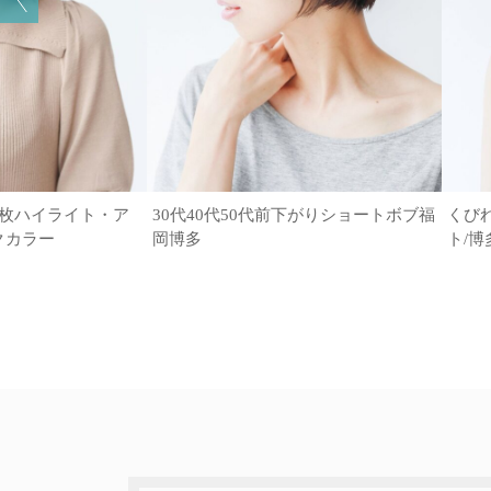
6枚ハイライト・ア
30代40代50代前下がりショートボブ福
くび
クカラー
岡博多
ト/博