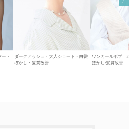
ヤー・
ダークアッシュ・大人ショート・白髪
ワンカールボブ 20代
ぼかし・髪質改善
ぼかし/髪質改善