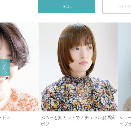
ALL
SHOR
ート☆
ぷつっと姫カットでナチュラルお洒落
ショ
ボブ
ーブ