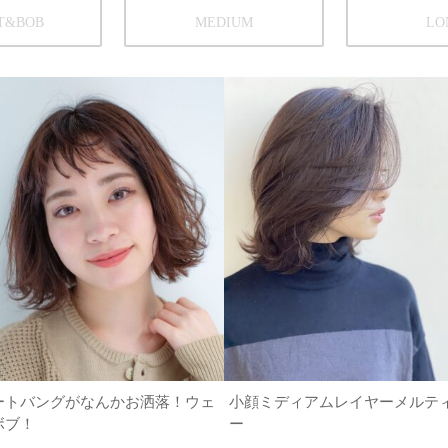
T&BOB
MEDIUM
LO
ートバングがなんかお洒落！ウェ
小顔ミディアムレイヤーメルテ
ボブ！
ー