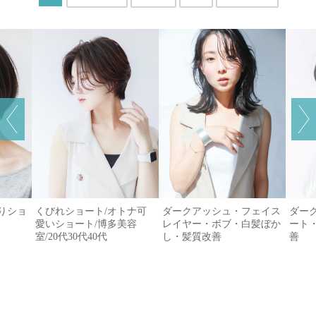
がりショ
くびれショート/オトナ可
ダークアッシュ・フェイス
ダー
愛いショート/博多美容
レイヤー・ボブ・白髪ぼか
ート
室/20代30代40代
し・髪質改善
善