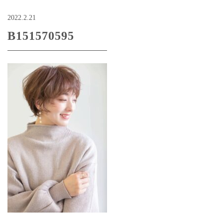
2022.2.21
B151570595