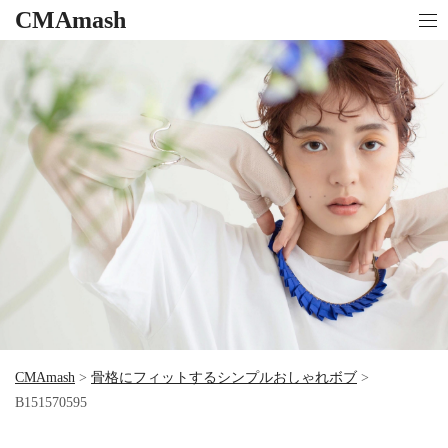
CMAmash
CMAmash
>
骨格にフィットするシンプルおしゃれボブ
>
B151570595