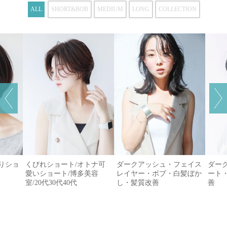
ALL
SHORT&BOB
MEDIUM
LONG
COLLECTION
がりショ
くびれショート/オトナ可
ダークアッシュ・フェイス
ダー
愛いショート/博多美容
レイヤー・ボブ・白髪ぼか
ート
室/20代30代40代
し・髪質改善
善