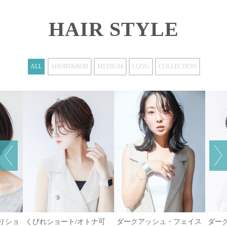
HAIR STYLE
ALL
SHORT&BOB
MEDIUM
LONG
COLLECTION
がりショ
くびれショート/オトナ可
ダークアッシュ・フェイス
ダー