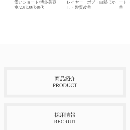
愛いショート/博多美容
レイヤー・ボブ・白髪ぼか
ート
室/20代30代40代
し・髪質改善
善
商品紹介
PRODUCT
採用情報
RECRUIT