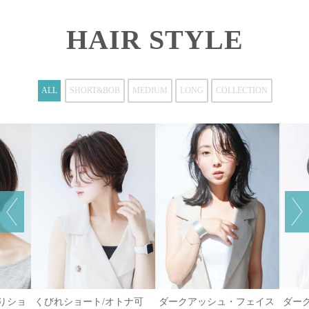
HAIR STYLE
ALL
SHORT&BOB
MEDIUM
LONG
COLLECTION
がりショ
くびれショート/オトナ可
ダークアッシュ・フェイス
ダー