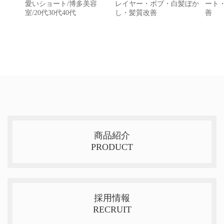
愛いショート/博多美容
レイヤー・ボブ・白髪ぼか
ート
室/20代30代40代
し・髪質改善
善
商品紹介
PRODUCT
採用情報
RECRUIT