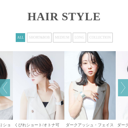
HAIR STYLE
ALL
SHORT&BOB
MEDIUM
LONG
COLLECTION
がりショ
くびれショート/オトナ可
ダークアッシュ・フェイス
ダー