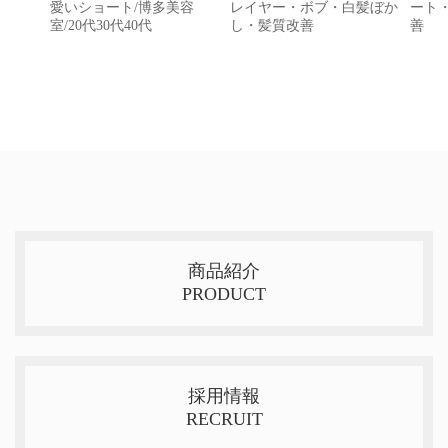
愛いショート/博多美容
レイヤー・ボブ・白髪ぼか
ート
室/20代30代40代
し・髪質改善
善
商品紹介
PRODUCT
採用情報
RECRUIT