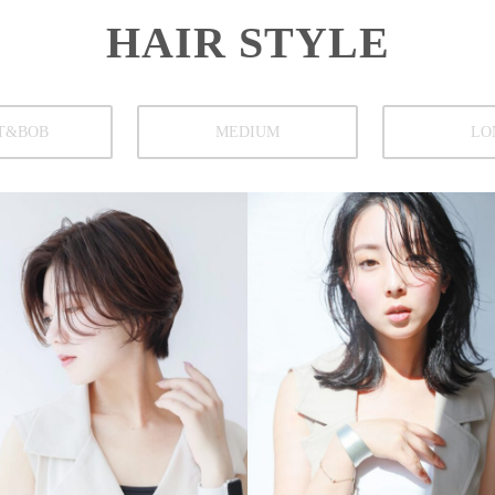
HAIR STYLE
T&BOB
MEDIUM
LO