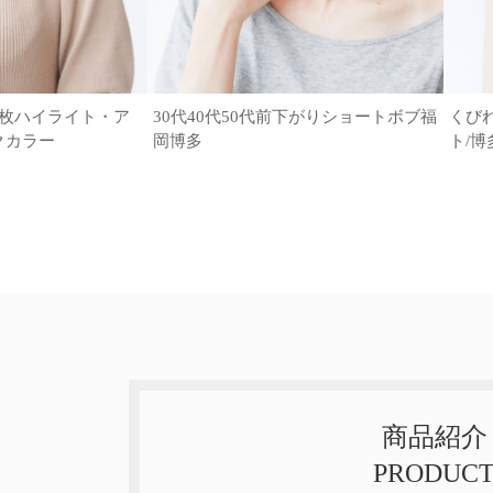
6枚ハイライト・ア
30代40代50代前下がりショートボブ福
くび
クカラー
岡博多
ト/博
商品紹介
PRODUC