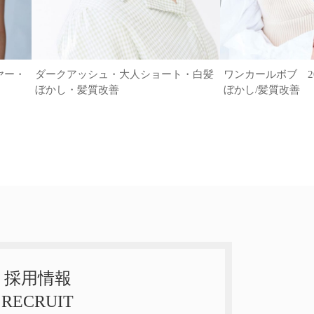
ヤー・
ダークアッシュ・大人ショート・白髪
ワンカールボブ 20代
ぼかし・髪質改善
ぼかし/髪質改善
採用情報
RECRUIT