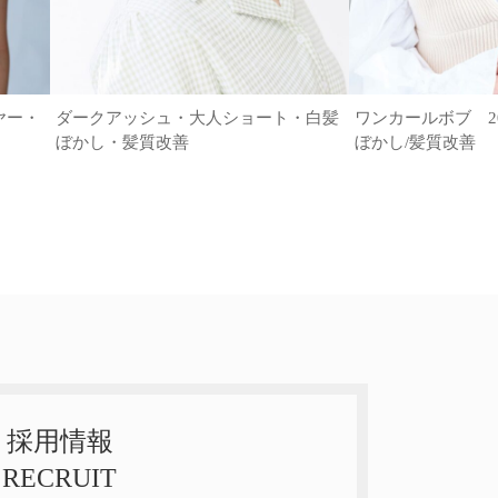
ヤー・
ダークアッシュ・大人ショート・白髪
ワンカールボブ 20代
ぼかし・髪質改善
ぼかし/髪質改善
採用情報
RECRUIT