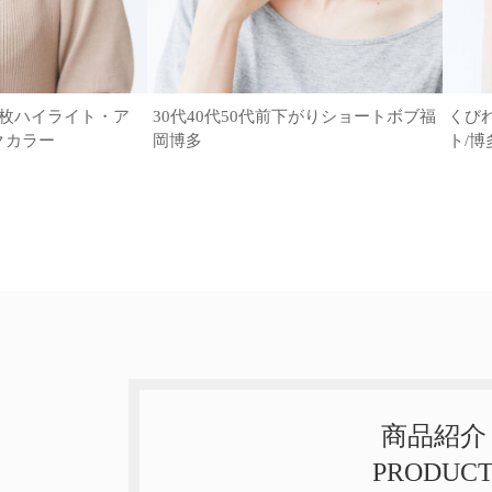
6枚ハイライト・ア
30代40代50代前下がりショートボブ福
くび
クカラー
岡博多
ト/博
商品紹介
PRODUC