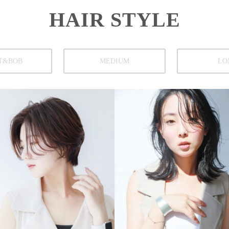
HAIR STYLE
T&BOB
MEDIUM
LO