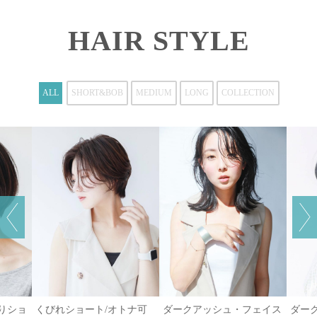
HAIR STYLE
ALL
SHORT&BOB
MEDIUM
LONG
COLLECTION
がりショ
くびれショート/オトナ可
ダークアッシュ・フェイス
ダー