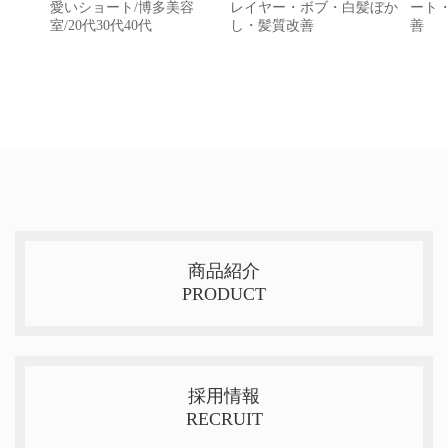
愛いショート/博多美容
レイヤー・ボブ・白髪ぼか
ート
室/20代30代40代
し・髪質改善
善
商品紹介
PRODUCT
採用情報
RECRUIT