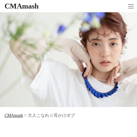
CMAmash
CMAmash
>
大人こなれ☆耳かけボブ