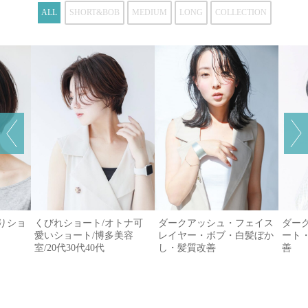
ALL
SHORT&BOB
MEDIUM
LONG
COLLECTION
がりショ
くびれショート/オトナ可
ダークアッシュ・フェイス
ダー
愛いショート/博多美容
レイヤー・ボブ・白髪ぼか
ート
室/20代30代40代
し・髪質改善
善