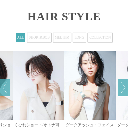
HAIR STYLE
ALL
SHORT&BOB
MEDIUM
LONG
COLLECTION
がりショ
くびれショート/オトナ可
ダークアッシュ・フェイス
ダー