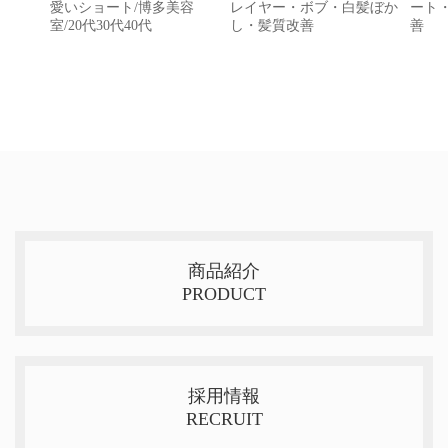
愛いショート/博多美容
レイヤー・ボブ・白髪ぼか
ート
室/20代30代40代
し・髪質改善
善
商品紹介
PRODUCT
採用情報
RECRUIT