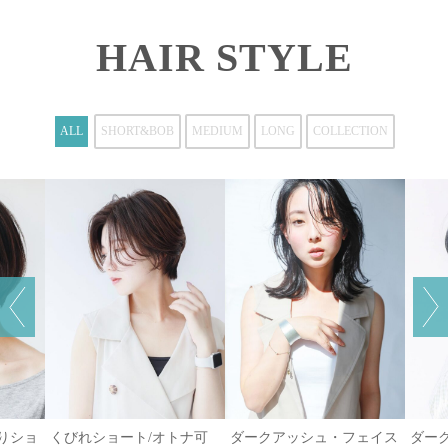
HAIR STYLE
ALL
SHORT&BOB
MEDIUM
LONG
COLLECTION
がりショ
くびれショート/オトナ可
ダークアッシュ・フェイス
ダー