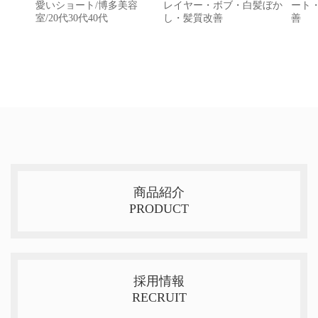
愛いショート/博多美容
レイヤー・ボブ・白髪ぼか
ート
室/20代30代40代
し・髪質改善
善
商品紹介
PRODUCT
採用情報
RECRUIT