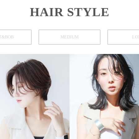
HAIR STYLE
T&BOB
MEDIUM
LO