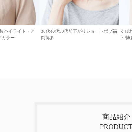
6枚ハイライト・ア
30代40代50代前下がりショートボブ福
くび
クカラー
岡博多
ト/博
商品紹介
PRODUC