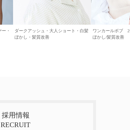
ヤー・
ダークアッシュ・大人ショート・白髪
ワンカールボブ 20代
ぼかし・髪質改善
ぼかし/髪質改善
採用情報
RECRUIT