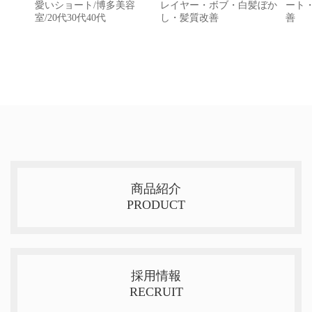
愛いショート/博多美容
レイヤー・ボブ・白髪ぼか
ート
室/20代30代40代
し・髪質改善
善
商品紹介
PRODUCT
採用情報
RECRUIT