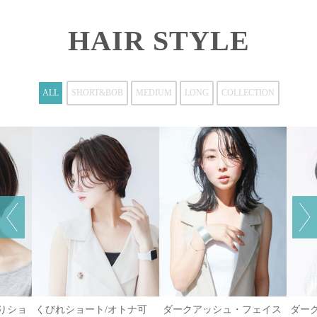
HAIR STYLE
ALL
SHORT&BOB
MEDIUM
LONG
COLLECTION
がりショ
くびれショート/オトナ可
ダークアッシュ・フェイス
ダー