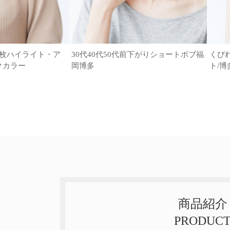
6枚ハイライト・ア
30代40代50代前下がりショートボブ福
くび
クカラー
岡博多
ト/博
商品紹介
PRODUC