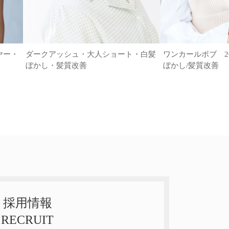
ヤー・
ダークアッシュ・大人ショート・白髪
ワンカールボブ 20代
ぼかし・髪質改善
ぼかし/髪質改善
採用情報
RECRUIT