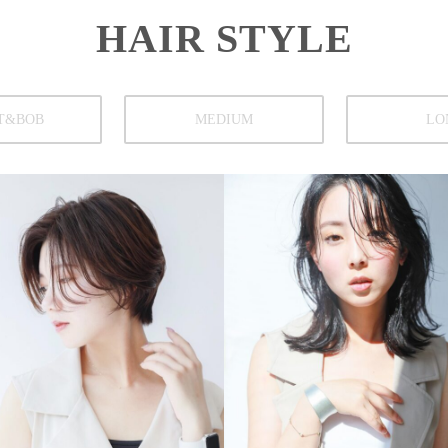
HAIR STYLE
T&BOB
MEDIUM
LO