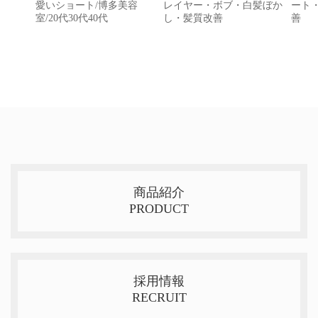
愛いショート/博多美容
レイヤー・ボブ・白髪ぼか
ート
室/20代30代40代
し・髪質改善
善
商品紹介
PRODUCT
採用情報
RECRUIT