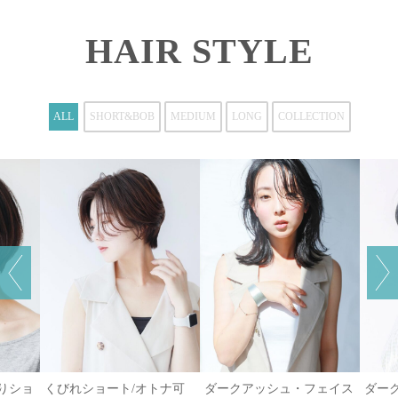
HAIR STYLE
ALL
SHORT&BOB
MEDIUM
LONG
COLLECTION
がりショ
くびれショート/オトナ可
ダークアッシュ・フェイス
ダー