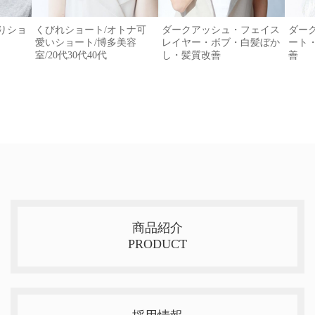
がりショ
くびれショート/オトナ可
ダークアッシュ・フェイス
ダー
愛いショート/博多美容
レイヤー・ボブ・白髪ぼか
ート
室/20代30代40代
し・髪質改善
善
商品紹介
PRODUCT