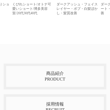
がりショ
くびれショート/オトナ可
ダークアッシュ・フェイス
ダー
愛いショート/博多美容
レイヤー・ボブ・白髪ぼか
ート
室/20代30代40代
し・髪質改善
善
商品紹介
PRODUCT
採用情報
RECRUIT