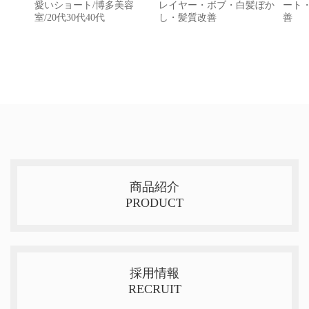
愛いショート/博多美容
レイヤー・ボブ・白髪ぼか
ート
室/20代30代40代
し・髪質改善
善
商品紹介
PRODUCT
採用情報
RECRUIT