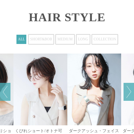
HAIR STYLE
ALL
SHORT&BOB
MEDIUM
LONG
COLLECTION
がりショ
くびれショート/オトナ可
ダークアッシュ・フェイス
ダー