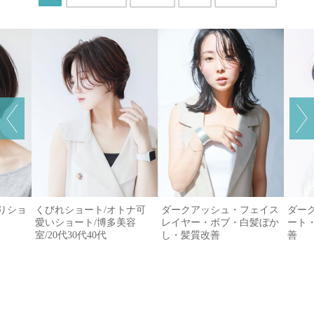
がりショ
くびれショート/オトナ可
ダークアッシュ・フェイス
ダー
愛いショート/博多美容
レイヤー・ボブ・白髪ぼか
ート
室/20代30代40代
し・髪質改善
善