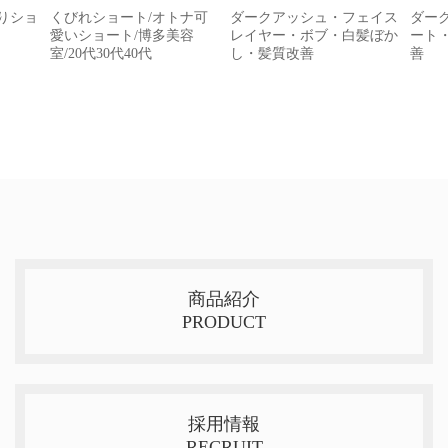
がりショ
くびれショート/オトナ可
ダークアッシュ・フェイス
ダー
愛いショート/博多美容
レイヤー・ボブ・白髪ぼか
ート
室/20代30代40代
し・髪質改善
善
商品紹介
PRODUCT
採用情報
RECRUIT