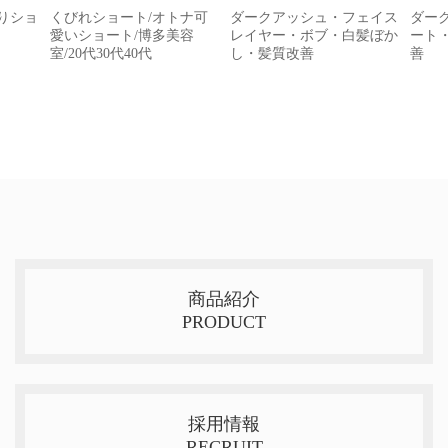
がりショ
くびれショート/オトナ可
ダークアッシュ・フェイス
ダー
愛いショート/博多美容
レイヤー・ボブ・白髪ぼか
ート
室/20代30代40代
し・髪質改善
善
商品紹介
PRODUCT
採用情報
RECRUIT