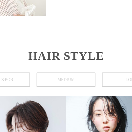
HAIR STYLE
T&BOB
MEDIUM
LO