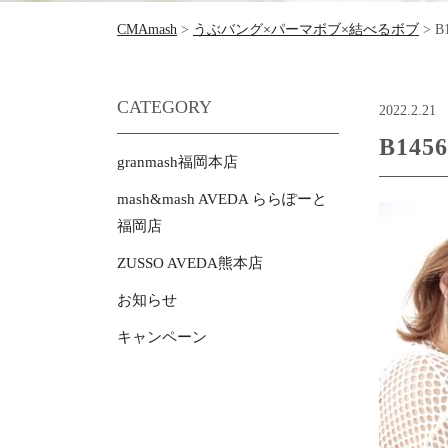
CMAmash
>
うぶバング×パーマボブ×結べるボブ
>
B
CATEGORY
2022.2.21
B1456
granmash福岡本店
mash&mash AVEDA ららぽーと
福岡店
ZUSSO AVEDA熊本店
お知らせ
キャンペーン