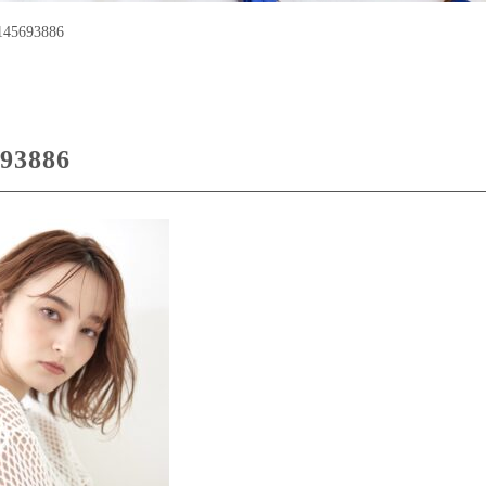
145693886
93886