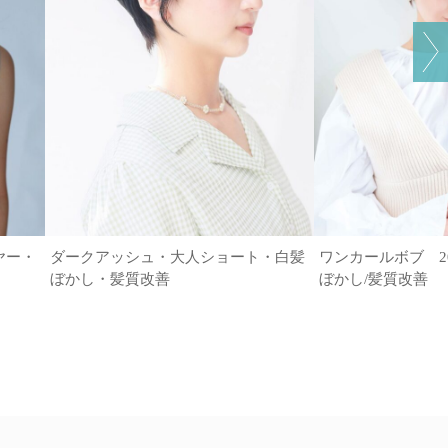
ヤー・
ダークアッシュ・大人ショート・白髪
ワンカールボブ 20代
ぼかし・髪質改善
ぼかし/髪質改善