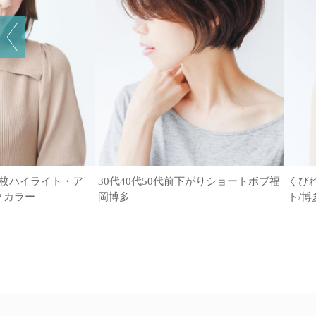
6枚ハイライト・ア
30代40代50代前下がりショートボブ福
くび
クカラー
岡博多
ト/博