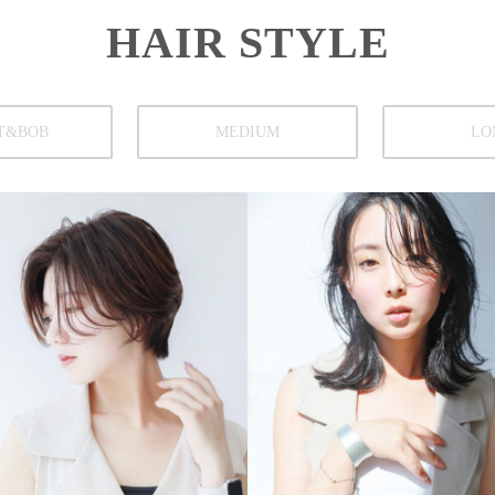
HAIR STYLE
T&BOB
MEDIUM
LO