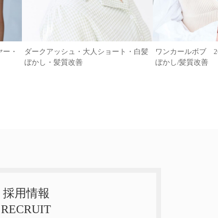
ヤー・
ダークアッシュ・大人ショート・白髪
ワンカールボブ 20代
ぼかし・髪質改善
ぼかし/髪質改善
採用情報
RECRUIT