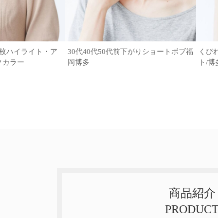
6枚ハイライト・ア
30代40代50代前下がりショートボブ福
くび
クカラー
岡博多
ト/博
商品紹介
PRODUC