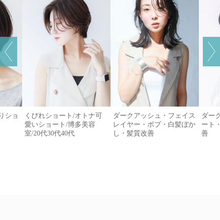
がりショ
くびれショート/オトナ可
ダークアッシュ・フェイス
ダー
愛いショート/博多美容
レイヤー・ボブ・白髪ぼか
ート
室/20代30代40代
し・髪質改善
善