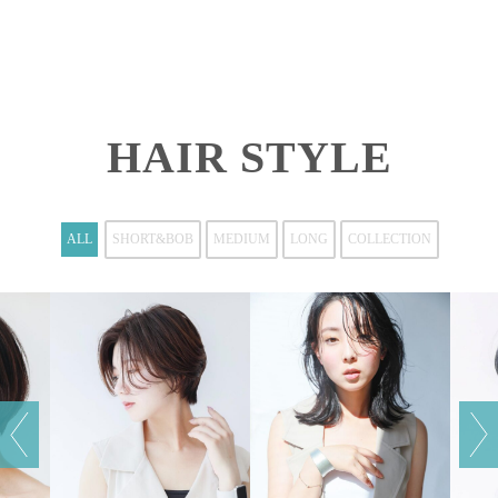
HAIR STYLE
ALL
SHORT&BOB
MEDIUM
LONG
COLLECTION