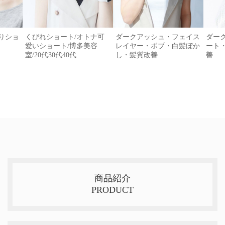
がりショ
くびれショート/オトナ可
ダークアッシュ・フェイス
ダー
愛いショート/博多美容
レイヤー・ボブ・白髪ぼか
ート
室/20代30代40代
し・髪質改善
善
商品紹介
PRODUCT