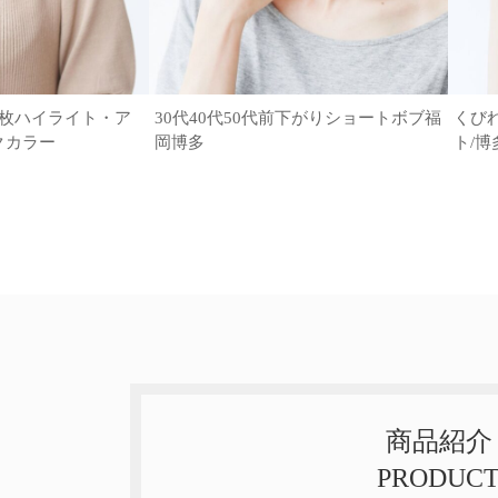
6枚ハイライト・ア
30代40代50代前下がりショートボブ福
くび
クカラー
岡博多
ト/博
商品紹介
PRODUC