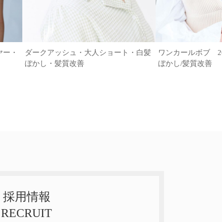
ヤー・
ダークアッシュ・大人ショート・白髪
ワンカールボブ 20代
ぼかし・髪質改善
ぼかし/髪質改善
採用情報
RECRUIT