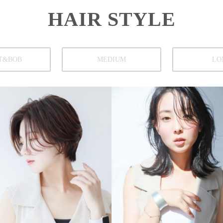
HAIR STYLE
T&BOB
MEDIUM
LO