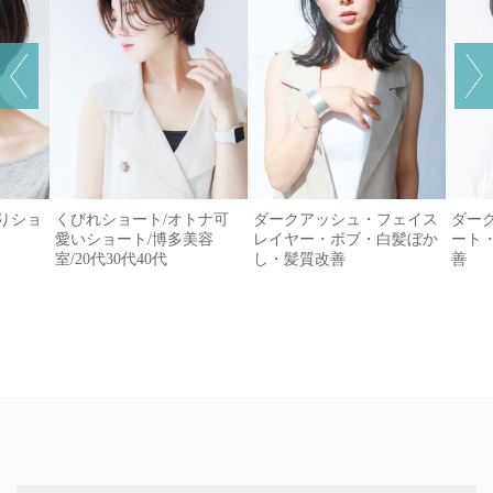
がりショ
くびれショート/オトナ可
ダークアッシュ・フェイス
ダー
愛いショート/博多美容
レイヤー・ボブ・白髪ぼか
ート
室/20代30代40代
し・髪質改善
善