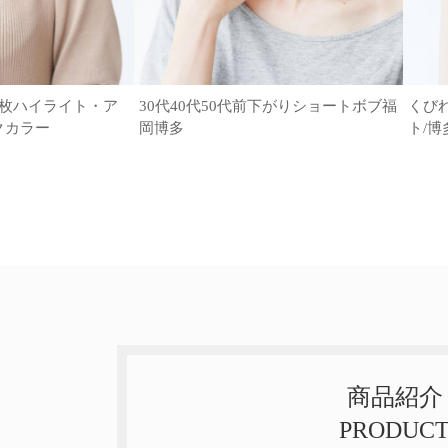
6枚ハイライト・ア
30代40代50代前下がりショートボブ福
くび
クカラー
岡博多
ト/博
商品紹介
PRODUC