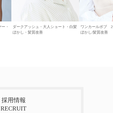
ヤー・
ダークアッシュ・大人ショート・白髪
ワンカールボブ 20代
ぼかし・髪質改善
ぼかし/髪質改善
採用情報
RECRUIT