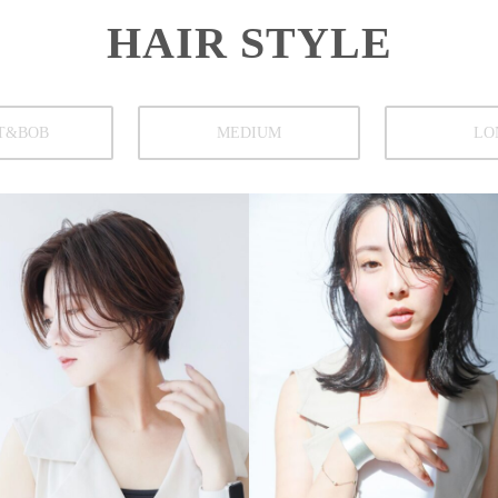
HAIR STYLE
T&BOB
MEDIUM
LO