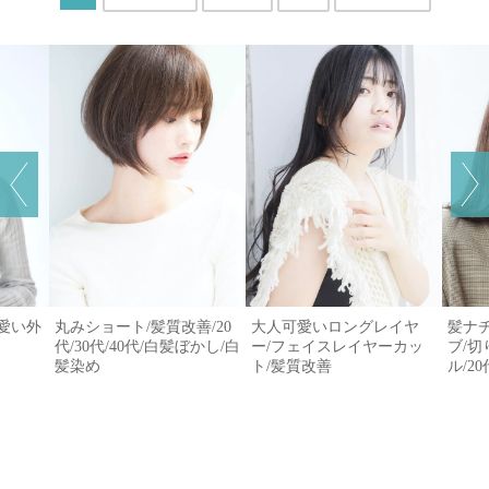
可愛い外
丸みショート/髪質改善/20
大人可愛いロングレイヤ
髪ナ
代/30代/40代/白髪ぼかし/白
ー/フェイスレイヤーカッ
ブ/
髪染め
ト/髪質改善
ル/20