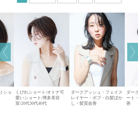
がりショ
くびれショート/オトナ可
ダークアッシュ・フェイス
ダー
愛いショート/博多美容
レイヤー・ボブ・白髪ぼか
ート
室/20代30代40代
し・髪質改善
善